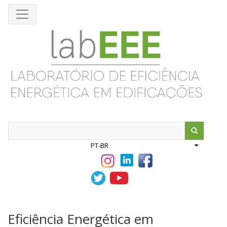
Pular
para
o
conteúdo
principal
Search
PT-BR
List addit
Eficiência Energética em