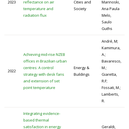
2023
reflectance on air
Cities and
Marinoski,
temperature and
Society
Ana Paula
radiation flux
Melo,
Saulo
Guths
André, M;
Kamimura,
Achieving mid-rise NZEB
A.;
offices in Brazilian urban
Bavaresco,
centres: A control
Energy &
M.;
2022
strategy with desk fans
Buildings
Giaretta,
and extension of set
R.F;
point temperature
Fossati, M.;
Lamberts,
R.
Integrating evidence-
based thermal
satisfaction in energy
Geraldi,