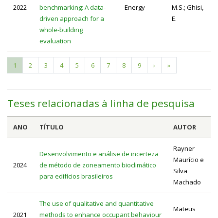
2022
benchmarking: A data-
Energy
M.S.; Ghisi,
driven approach for a
E.
whole-building
evaluation
Página
1
Page
2
Page
3
Page
4
Page
5
Page
6
Page
7
Page
8
Page
9
Próxima
›
Última
»
Paginação
atual
página
página
Teses relacionadas à linha de pesquisa
ANO
TÍTULO
AUTOR
Rayner
Desenvolvimento e análise de incerteza
Maurício e
2024
de método de zoneamento bioclimático
Silva
para edifícios brasileiros
Machado
The use of qualitative and quantitative
Mateus
2021
methods to enhance occupant behaviour