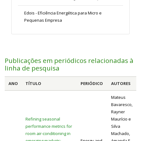
Edois - Eficiência Energética para Micro e
Pequenas Empresa
Publicações em periódicos relacionadas à
linha de pesquisa
ANO
TÍTULO
PERIÓDICO
AUTORES
Mateus
Bavaresco,
Rayner
Refining seasonal
Maurício e
performance metrics for
Silva
room air-conditioning in
Machado,
emerging markets:
Energy and
Amanda F.