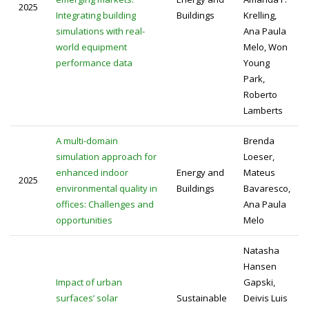
2025
Integrating building
Buildings
Krelling,
simulations with real-
Ana Paula
world equipment
Melo, Won
performance data
Young
Park,
Roberto
Lamberts
A multi-domain
Brenda
simulation approach for
Loeser,
enhanced indoor
Energy and
Mateus
2025
environmental quality in
Buildings
Bavaresco,
offices: Challenges and
Ana Paula
opportunities
Melo
Natasha
Hansen
Impact of urban
Gapski,
surfaces’ solar
Sustainable
Deivis Luis