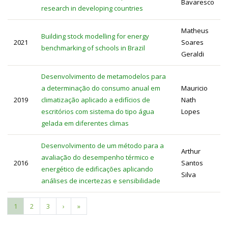
Bavaresco
research in developing countries
Matheus
Building stock modelling for energy
2021
Soares
benchmarking of schools in Brazil
Geraldi
Desenvolvimento de metamodelos para
a determinação do consumo anual em
Mauricio
2019
climatização aplicado a edifícios de
Nath
escritórios com sistema do tipo água
Lopes
gelada em diferentes climas
Desenvolvimento de um método para a
Arthur
avaliação do desempenho térmico e
2016
Santos
energético de edificações aplicando
Silva
análises de incertezas e sensibilidade
Página
1
Page
2
Page
3
Próxima
›
Última
»
Paginação
atual
página
página