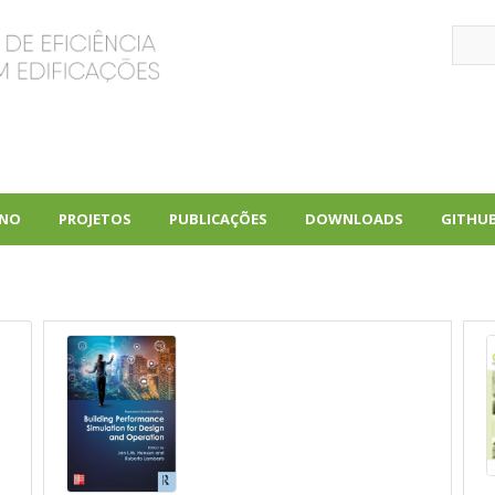
Sear
INO
PROJETOS
PUBLICAÇÕES
DOWNLOADS
GITHU
+
+
+