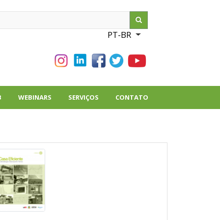
ch
PT-BR
List additional action
B
WEBINARS
SERVIÇOS
CONTATO