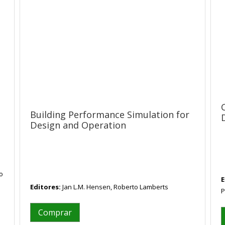
Building Performance Simulation for
Design and Operation
o
E
Editores:
Jan L.M. Hensen, Roberto Lamberts
P
Comprar