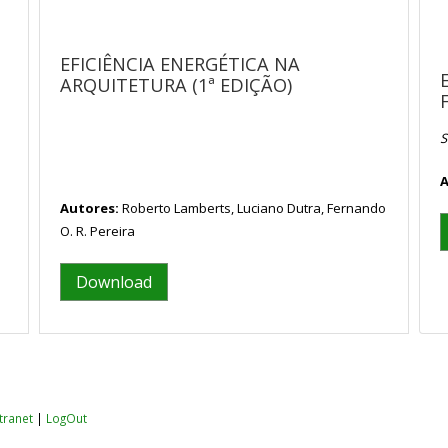
S
EFICIÊNCIA ENERGÉTICA NA
ARQUITETURA (1ª EDIÇÃO)
S
A
Autores:
Roberto Lamberts, Luciano Dutra, Fernando
O. R. Pereira
Download
ntranet
|
LogOut