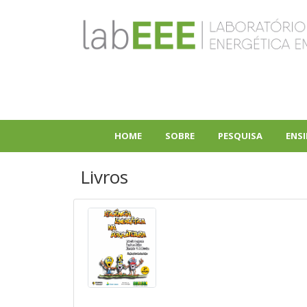
Pular
para
o
conteúdo
principal
HOME
SOBRE
PESQUISA
ENS
+
+
Livros