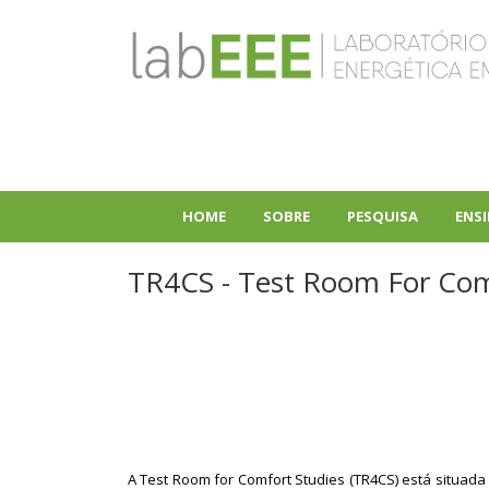
Pular
para
o
conteúdo
principal
HOME
SOBRE
PESQUISA
ENS
+
+
TR4CS - Test Room For Com
A Test Room for Comfort Studies (TR4CS) está situada