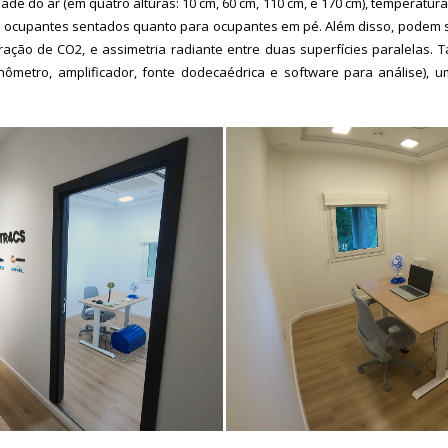
ade do ar (em quatro alturas: 10 cm, 60 cm, 110 cm, e 170 cm), temperatura 
ara ocupantes sentados quanto para ocupantes em pé. Além disso, podem 
ração de CO2, e assimetria radiante entre duas superfícies paralelas
nômetro, amplificador, fonte dodecaédrica e software para análise), 