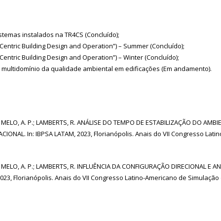
istemas instalados na TR4CS (Concluído);
entric Building Design and Operation”) – Summer (Concluído);
entric Building Design and Operation”) – Winter (Concluído);
o multidomínio da qualidade ambiental em edificações (Em andamento).
, M.; MELO, A. P.; LAMBERTS, R. ANÁLISE DO TEMPO DE ESTABILIZAÇÃO DO A
. In: IBPSA LATAM, 2023, Florianópolis. Anais do VII Congresso Latino-
, M.; MELO, A. P.; LAMBERTS, R. INFLUÊNCIA DA CONFIGURAÇÃO DIRECIONAL
 Florianópolis. Anais do VII Congresso Latino-Americano de Simulação de E