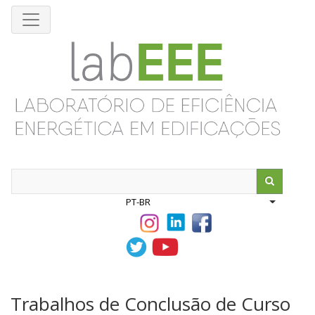
Pular
para
o
conteúdo
principal
Search
PT-BR
List addit
Trabalhos de Conclusão de Curso