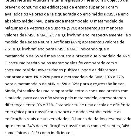
prever o consumo das edificações de ensino superior. Foram
avaliados os valores da raiz quadrada do erro médio (RMSE) e erro
absoluto médio (MAE) para cada metamodelo. O metamodelo de
Máquinas de Vetores de Suporte (SVM) apresentou os menores
valores de RMSE e MAE, 2,57 e 1,6 kWh/m².ano, respectivamente. Já o
modelo de Redes Neurais Artificiais (ANN) apresentou valores de
2.61 e 1,8 kWh/m².ano para RMSE e MAE, indicando que o
metamodelo de SVM é mais robusto e preciso que o modelo de ANN.
O consumo predito pelos metamodelos foi comparado com o
consumo real de universidades públicas, onde as diferenças
variaram entre 1% e 20% para o metamodelo de SVM, 10% e 27%
para o metamodelo de ANN e 15% e 32% para a regressão linear.
Ainda, foi realizada uma comparação entre o consumo predito com
simulado, para casos não vistos pelo metamodelo, apresentando
diferenças entre 0% e 32%. Estabeleceu-se uma escala de eficiência
energética para classificar o banco de dados estabelecido e as
edificações reais de universidades. O banco de dados desenvolvido
apresentou 34% das edificações classificadas como eficientes, 34%
como típicas e 31% como ineficientes.