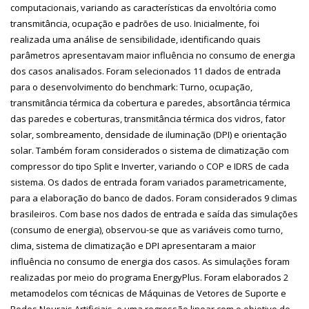
computacionais, variando as características da envoltória como
transmitância, ocupação e padrões de uso. Inicialmente, foi
realizada uma análise de sensibilidade, identificando quais
parâmetros apresentavam maior influência no consumo de energia
dos casos analisados. Foram selecionados 11 dados de entrada
para o desenvolvimento do benchmark: Turno, ocupação,
transmitância térmica da cobertura e paredes, absortância térmica
das paredes e coberturas, transmitância térmica dos vidros, fator
solar, sombreamento, densidade de iluminação (DPI) e orientação
solar. Também foram considerados o sistema de climatização com
compressor do tipo Split e Inverter, variando o COP e IDRS de cada
sistema. Os dados de entrada foram variados parametricamente,
para a elaboração do banco de dados. Foram considerados 9 climas
brasileiros. Com base nos dados de entrada e saída das simulações
(consumo de energia), observou-se que as variáveis como turno,
clima, sistema de climatização e DPI apresentaram a maior
influência no consumo de energia dos casos. As simulações foram
realizadas por meio do programa EnergyPlus. Foram elaborados 2
metamodelos com técnicas de Máquinas de Vetores de Suporte e
Redes Neurais Artificiais, e uma regressão linear com o objetivo de