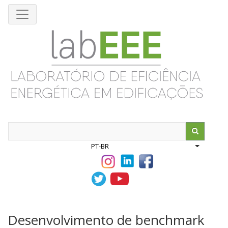
Pular
para
o
conteúdo
principal
Search
PT-BR
List addit
Desenvolvimento de benchmark