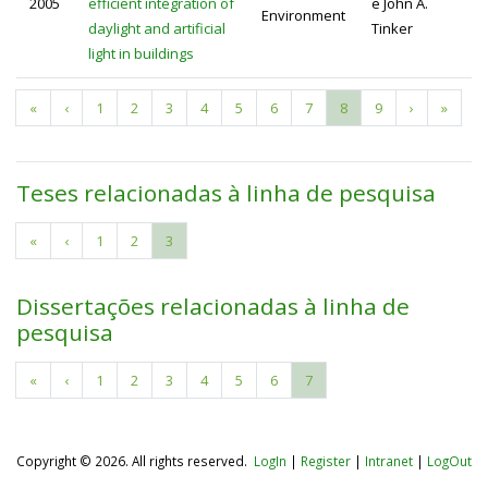
2005
efficient integration of
e John A.
Environment
daylight and artificial
Tinker
light in buildings
Primeira
«
Página
‹
Page
1
Page
2
Page
3
Page
4
Page
5
Page
6
Page
7
Página
8
Page
9
Próxima
›
Última
»
Paginação
página
anterior
atual
página
página
Teses relacionadas à linha de pesquisa
Primeira
«
Página
‹
Page
1
Page
2
Página
3
Paginação
página
anterior
atual
Dissertações relacionadas à linha de
pesquisa
Primeira
«
Página
‹
Page
1
Page
2
Page
3
Page
4
Page
5
Page
6
Página
7
Paginação
página
anterior
atual
Copyright © 2026. All rights reserved.
LogIn
|
Register
|
Intranet
|
LogOut