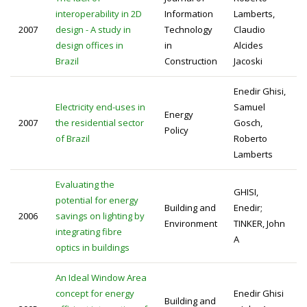
interoperability in 2D
Information
Lamberts,
2007
design - A study in
Technology
Claudio
design offices in
in
Alcides
Brazil
Construction
Jacoski
Enedir Ghisi,
Electricity end-uses in
Samuel
Energy
2007
the residential sector
Gosch,
Policy
of Brazil
Roberto
Lamberts
Evaluating the
GHISI,
potential for energy
Building and
Enedir;
2006
savings on lighting by
Environment
TINKER, John
integrating fibre
A
optics in buildings
An Ideal Window Area
concept for energy
Enedir Ghisi
Building and