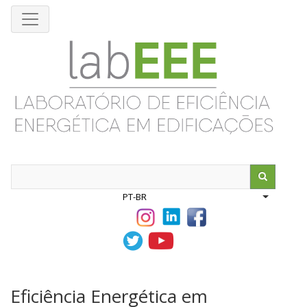
Pular
para
o
conteúdo
principal
Search
PT-BR
List addit
Eficiência Energética em