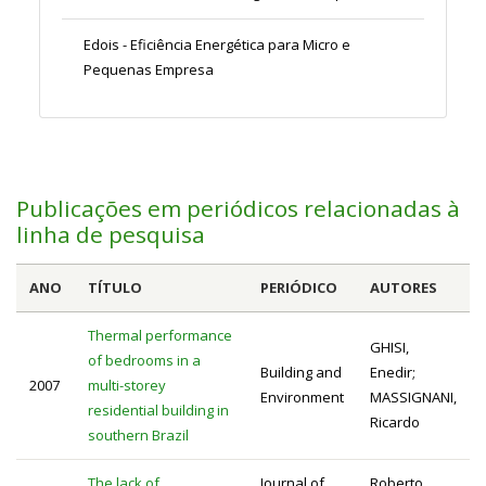
Edois - Eficiência Energética para Micro e
Pequenas Empresa
Publicações em periódicos relacionadas à
linha de pesquisa
ANO
TÍTULO
PERIÓDICO
AUTORES
Thermal performance
GHISI,
of bedrooms in a
Building and
Enedir;
2007
multi-storey
Environment
MASSIGNANI,
residential building in
Ricardo
southern Brazil
The lack of
Journal of
Roberto