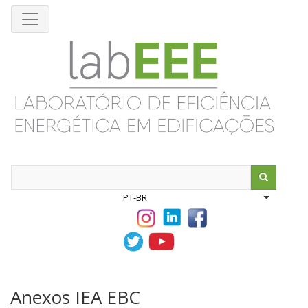
Pular
para
o
conteúdo
principal
Search
PT-BR
List addit
Anexos IEA EBC