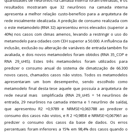
quantidades de neurônios na camada interna foram treinadas, e os
resultados mostraram que 32 neurônios na camada interna
apresenta a melhor relação custo-benefício para a arquitetura de
rede inicialmente idealizada. A predição de consumo realizada com
o este metamodelo (RNA 32) apresentou erros elevados (superior a
40%) nos casos com climas amenos, levando a restringir o uso do
metamodelo para cidades com CEH superior a 50.000. A influência da
inclusão, exclusão ou alteração de variáveis de entrada também foi
avaliada, e dois novos metamodelos foram obtidos (RNA 35_COP e
RNA 29_sHIS). Estes três metamodelos foram utilizados para
predizer o consumo anual do sistema de climatização de 66.300
novos casos, chamados casos não vistos. Todos os metamodelos
apresentaram um bom desempenho, sendo escolhido como
metamodelo final desta tese aquele que possuía a arquitetura de
rede neural mais simplificada (RNA 29_sHIS = 14 neurônios de
entrada, 29 neurônios na camada interna e 1 neurônio de saída),
que apresentou R2 =0,9789 e NRMSE=0,063788 ao predizer o
consumo dos casos não vistos, e R 2 =0,9858 e NRMSE=0,067961 ao
predizer o consumo dos casos da base de dados. Os erros
percentuais foram inferiores a 15% em 98,4% dos casos quando o