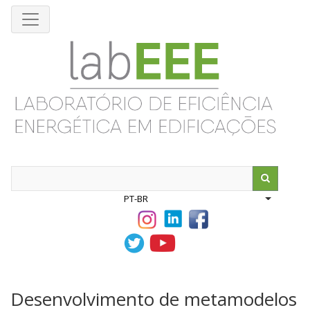
Pular
para
o
conteúdo
principal
Search
PT-BR
List addit
Desenvolvimento de metamodelos