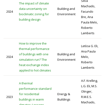
Silva
The impact of climate
Machado,
data uncertainty on
Building and
2024
Facundo
bioclimatic zoning for
Environment
Bre, Ana
building design
Paula Melo,
Roberto
Lamberts
How to improve the
Letícia G. Eli,
thermal performance
Ana Paula
of buildings with one
Building and
2024
Melo,
simulation run? The
Environment
Roberto
heat exchange index
Lamberts
applied to hot climates
A.F. Krelling,
A thermal
L.G. Eli, M.S.
performance standard
Olinger,
for residential
Energy &
2023
R.M.E.S.
buildings in warm
Buildings
Machado,
climates: Lessons