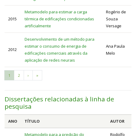
Metamodelo para estimar a carga
Rogério de
2015
térmica de edificações condicionadas
Souza
artificialmente
Versage
Desenvolvimento de um método para
estimar o consumo de energia de
Ana Paula
2012
edificações comerciais através da
Melo
aplicação de redes neurais
Página
1
Page
2
Próxima
›
Última
»
Paginação
atual
página
página
Dissertações relacionadas à linha de
pesquisa
ANO
TÍTULO
AUTOR
Metamodelo para a predição do
Rodolfo