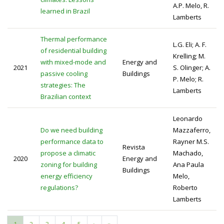
A.P. Melo, R.
learned in Brazil
Lamberts
Thermal performance
L.G. Eli; A. F.
of residential building
Krelling; M.
with mixed-mode and
Energy and
2021
S. Olinger; A.
passive cooling
Buildings
P. Melo; R.
strategies: The
Lamberts
Brazilian context
Leonardo
Do we need building
Mazzaferro,
performance data to
Rayner M.S.
Revista
propose a climatic
Machado,
2020
Energy and
zoning for building
Ana Paula
Buildings
energy efficiency
Melo,
regulations?
Roberto
Lamberts
Página
1
Page
2
Page
3
Page
4
Page
5
Próxima
›
Última
»