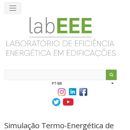
Pular
para
o
conteúdo
principal
Search
PT-BR
List addit
Simulação Termo-Energética de