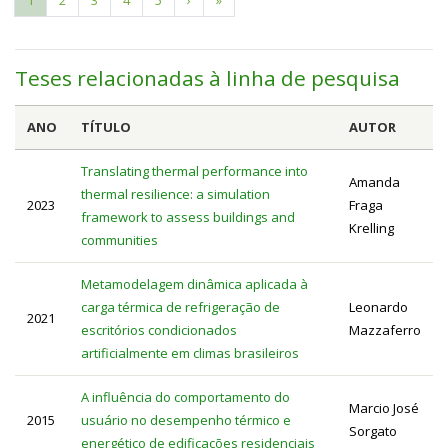
Paginação
atual
página
página
Teses relacionadas à linha de pesquisa
ANO
TÍTULO
AUTOR
Translating thermal performance into
Amanda
thermal resilience: a simulation
2023
Fraga
framework to assess buildings and
Krelling
communities
Metamodelagem dinâmica aplicada à
carga térmica de refrigeração de
Leonardo
2021
escritórios condicionados
Mazzaferro
artificialmente em climas brasileiros
A influência do comportamento do
Marcio José
2015
usuário no desempenho térmico e
Sorgato
energético de edificações residenciais