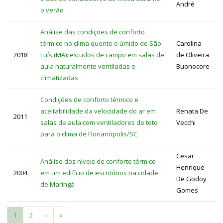
André
o verão
Análise das condições de conforto
térmico no clima quente e úmido de São
Carolina
2018
Luís (MA): estudos de campo em salas de
de Oliveira
aula naturalmente ventiladas e
Buonocore
climatizadas
Condições de conforto térmico e
aceitabilidade da velocidade do ar em
Renata De
2011
salas de aula com ventiladores de teto
Vecchi
para o clima de Florianópolis/SC
Cesar
Análise dos níveis de conforto térmico
Henrique
2004
em um edifício de escritórios na cidade
De Godoy
de Maringá
Gomes
Página
1
Page
2
Próxima
›
Última
»
Paginação
atual
página
página