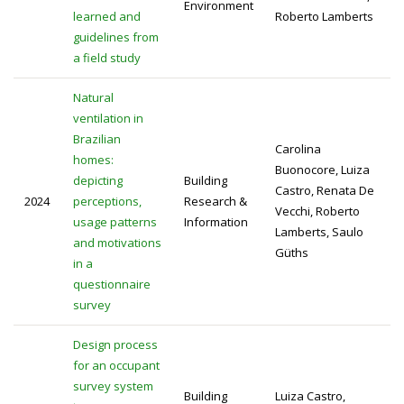
Environment
learned and
Roberto Lamberts
guidelines from
a field study
Natural
ventilation in
Brazilian
Carolina
homes:
Buonocore, Luiza
depicting
Building
Castro, Renata De
2024
perceptions,
Research &
Vecchi, Roberto
usage patterns
Information
Lamberts, Saulo
and motivations
Güths
in a
questionnaire
survey
Design process
for an occupant
survey system
Building
Luiza Castro,