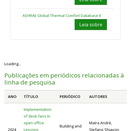
ASHRAE Global Thermal Comfort Database II
Leia sobre
Loading...
Publicações em periódicos relacionadas à
linha de pesquisa
ANO
TÍTULO
PERIÓDICO
AUTORES
Implementation
of desk fans in
open office:
Maíra André,
Building and
2024
Lessons
Stefano Shiavon,