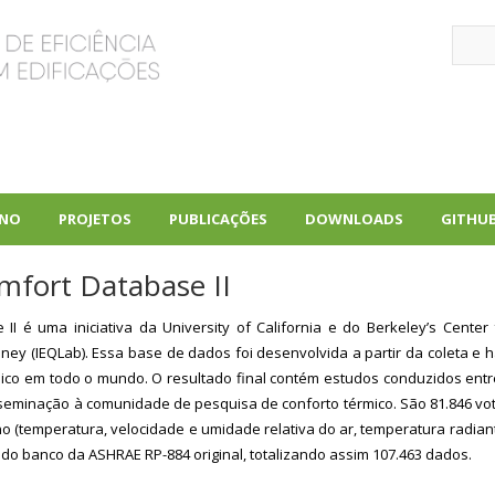
Sear
INO
PROJETOS
PUBLICAÇÕES
DOWNLOADS
GITHU
+
+
+
fort Database II
I é uma iniciativa da University of California e do Berkeley’s Center 
dney (IEQLab). Essa base de dados foi desenvolvida a partir da coleta e
co em todo o mundo. O resultado final contém estudos conduzidos ent
eminação à comunidade de pesquisa de conforto térmico. São 81.846 vo
no (temperatura, velocidade e umidade relativa do ar, temperatura radian
s do banco da ASHRAE RP-884 original, totalizando assim 107.463 dados.