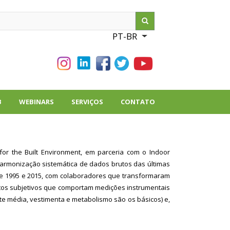
ch
PT-BR
List additional action
B
WEBINARS
SERVIÇOS
CONTATO
for the Built Environment, em parceria com o Indoor
 harmonização sistemática de dados brutos das últimas
re 1995 e 2015, com colaboradores que transformaram
tos subjetivos que comportam medições instrumentais
te média, vestimenta e metabolismo são os básicos) e,