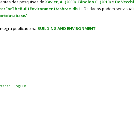
nientes das pesquisas de
Xavier, A. (2000)
,
Cândido C. (2010)
e
De Vecchi,
terForTheBuiltEnvironment/ashrae-db-II
. Os dados podem ser visual
fortdatabase/
 íntegra publicado na
BUILDING AND ENVIRONMENT
.
ntranet
|
LogOut