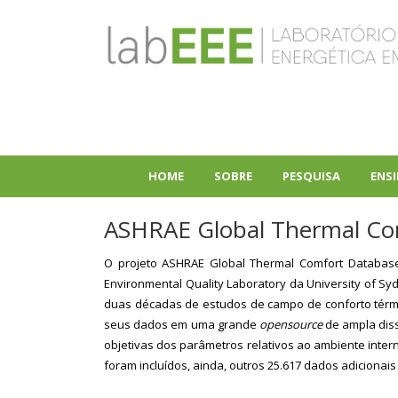
Pular
para
o
conteúdo
principal
HOME
SOBRE
PESQUISA
ENS
+
+
ASHRAE Global Thermal Com
O projeto ASHRAE Global Thermal Comfort Database I
Environmental Quality Laboratory da University of Sy
duas décadas de estudos de campo de conforto térmi
seus dados em uma grande
opensource
de ampla diss
objetivas dos parâmetros relativos ao ambiente inter
foram incluídos, ainda, outros 25.617 dados adicionai