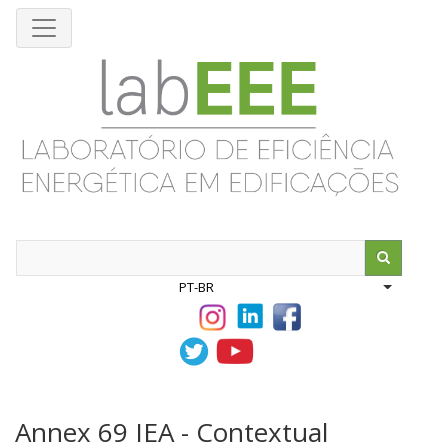
Pular
para
o
conteúdo
principal
Search
PT-BR
List addit
Annex 69 IEA - Contextual