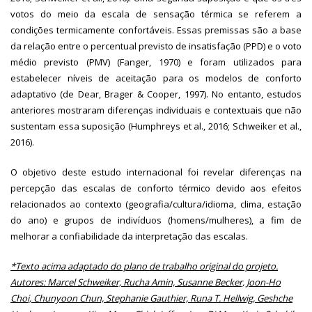
votos do meio da escala de sensação térmica se referem a
condições termicamente confortáveis. Essas premissas são a base
da relação entre o percentual previsto de insatisfação (PPD) e o voto
médio previsto (PMV) (Fanger, 1970) e foram utilizados para
estabelecer níveis de aceitação para os modelos de conforto
adaptativo (de Dear, Brager & Cooper, 1997). No entanto, estudos
anteriores mostraram diferenças individuais e contextuais que não
sustentam essa suposição (Humphreys et al., 2016; Schweiker et al.,
2016).
O objetivo deste estudo internacional foi revelar diferenças na
percepção das escalas de conforto térmico devido aos efeitos
relacionados ao contexto (geografia/cultura/idioma, clima, estação
do ano) e grupos de indivíduos (homens/mulheres), a fim de
melhorar a confiabilidade da interpretação das escalas.
*Texto acima adaptado do plano de trabalho original do projeto.
Autores: Marcel Schweiker, Rucha Amin, Susanne Becker, Joon-Ho
Choi, Chunyoon Chun, Stephanie Gauthier, Runa T. Hellwig, Geshche