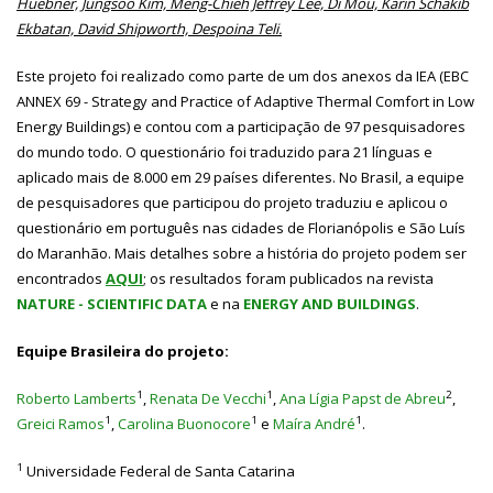
Huebner, Jungsoo Kim, Meng-Chieh Jeffrey Lee, Di Mou, Karin Schakib
Ekbatan, David Shipworth, Despoina Teli.
Este projeto foi realizado como parte de um dos anexos da IEA (EBC
ANNEX 69 - Strategy and Practice of Adaptive Thermal Comfort in Low
Energy Buildings) e contou com a participação de 97 pesquisadores
do mundo todo. O questionário foi traduzido para 21 línguas e
aplicado mais de 8.000 em 29 países diferentes. No Brasil, a equipe
de pesquisadores que participou do projeto traduziu e aplicou o
questionário em português nas cidades de Florianópolis e São Luís
do Maranhão. Mais detalhes sobre a história do projeto podem ser
encontrados
A
QUI
; os resultados foram publicados na revista
NATURE - SCIENTIFIC DATA
e na
ENERGY AND BUILDINGS
.
Equipe Brasileira do projeto:
1
1
2
Roberto Lamberts
,
Renata De Vecchi
,
Ana Lígia Papst de Abreu
,
1
1
1
Greici Ramos
,
Carolina Buonocore
e
Maíra André
.
1
Universidade Federal de Santa Catarina