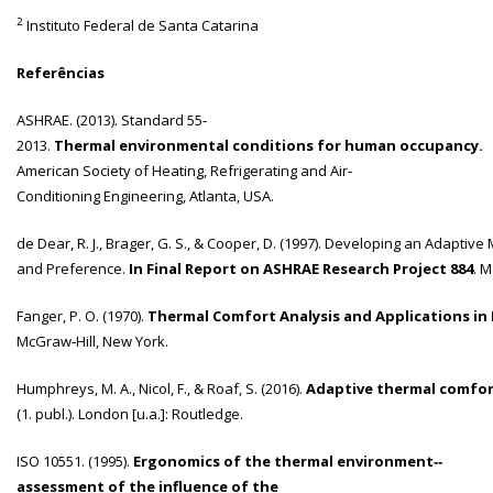
2
Instituto Federal de Santa Catarina
Referências
ASHRAE. (2013). Standard 55‐
2013.
Thermal environmental conditions for human occupancy.
American Society of Heating, Refrigerating and Air‐
Conditioning Engineering, Atlanta, USA.
de Dear, R. J., Brager, G. S., & Cooper, D. (1997). Developing an Adapti
and Preference.
In Final Report on ASHRAE Research Project 884
. 
Fanger, P. O. (1970).
Thermal Comfort Analysis and Applications in
McGraw‐Hill, New York.
Humphreys, M. A., Nicol, F., & Roaf, S. (2016).
Adaptive thermal comfort
(1. publ.). London [u.a.]: Routledge.
ISO 10551. (1995).
Ergonomics of the thermal environment‐‐
assessment of the influence of the