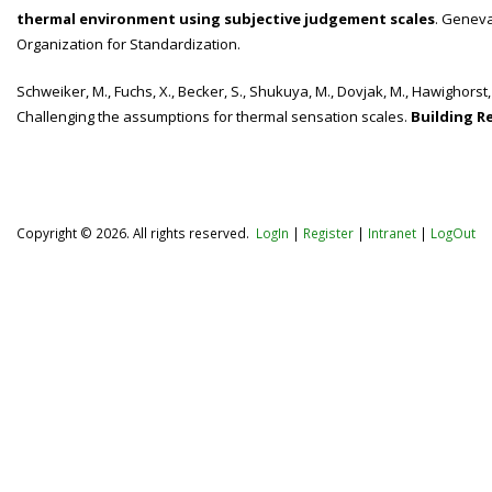
thermal environment using subjective judgement scales
. Geneva
Organization for Standardization.
Schweiker, M., Fuchs, X., Becker, S., Shukuya, M., Dovjak, M., Hawighorst, M
Challenging the assumptions for thermal sensation scales.
Building R
Copyright © 2026. All rights reserved.
LogIn
|
Register
|
Intranet
|
LogOut