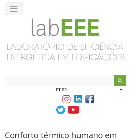
Pular
para
o
conteúdo
principal
Search
PT-BR
List addit
Conforto térmico humano em