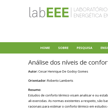
Pular
para
o
conteúdo
principal
HOME
SOBRE
PESQUISA
ENS
+
+
Análise dos níveis de confo
Autor:
Cesar Henrique De Godoy Gomes
Orientador:
Roberto Lamberts
Resumo:
Estudos de conforto térmico visam analisar e ou es
ali exercidas. As normas existentes a respeito, são
racionais para estimar o conforto térmico em estudos