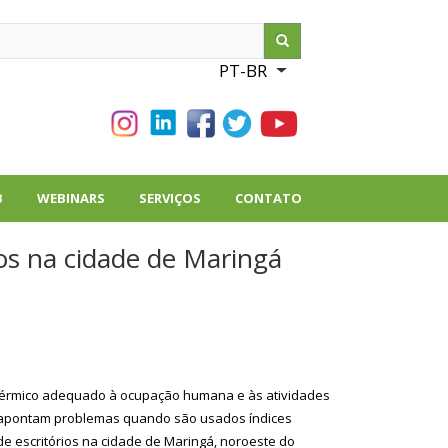
ch
PT-BR
List additional action
B
WEBINARS
SERVIÇOS
CONTATO
ios na cidade de Maringá
 térmico adequado à ocupação humana e às atividades
es apontam problemas quando são usados índices
e escritórios na cidade de Maringá, noroeste do