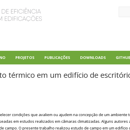
Sear
INO
PROJETOS
PUBLICAÇÕES
DOWNLOADS
GITHU
+
+
+
rto térmico em um edifício de escritór
tabelecer condições que avaliem ou ajudem na concepção de um ambiente
 baseadas em estudos realizados em câmaras climatizadas. Alguns autor
 de campo. O presente trabalho realizou estudo de campo em um edifício d