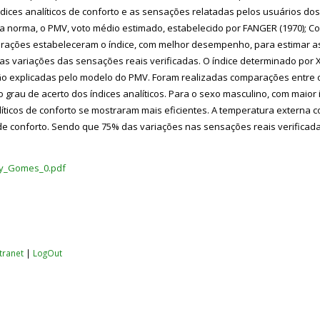
índices analíticos de conforto e as sensações relatadas pelos usuários 
norma, o PMV, voto médio estimado, estabelecido por FANGER (1970); Com 
rações estabeleceram o índice, com melhor desempenho, para estimar as
s variações das sensações reais verificadas. O índice determinado por 
ão explicadas pelo modelo do PMV. Foram realizadas comparações entre o
 grau de acerto dos índices analíticos. Para o sexo masculino, com maior 
íticos de conforto se mostraram mais eficientes. A temperatura externa
 conforto. Sendo que 75% das variações nas sensações reais verificadas
y_Gomes_0.pdf
ntranet
|
LogOut