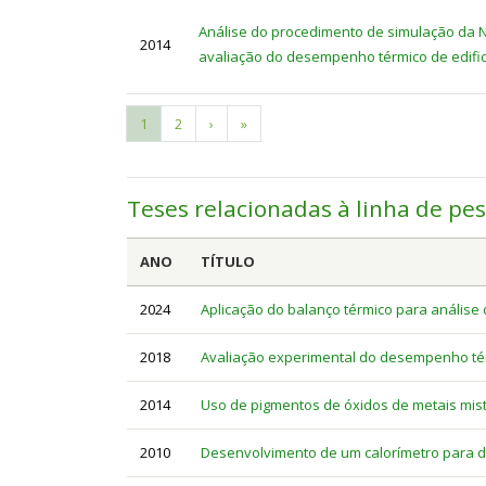
Análise do procedimento de simulação da 
2014
avaliação do desempenho térmico de edific
Current
1
Page
2
Next
›
Last
»
Pagination
page
page
page
Teses relacionadas à linha de pe
ANO
TÍTULO
2024
Aplicação do balanço térmico para anális
2018
Avaliação experimental do desempenho té
2014
Uso de pigmentos de óxidos de metais mist
2010
Desenvolvimento de um calorímetro para de