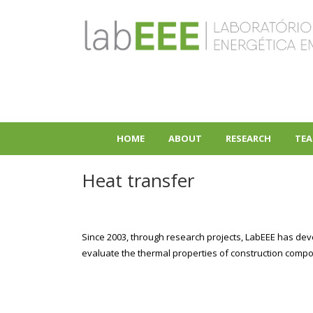
Skip
to
main
content
HOME
ABOUT
RESEARCH
TEA
+
+
Heat transfer
Since 2003, through research projects, LabEEE has dev
evaluate the thermal properties of construction compon