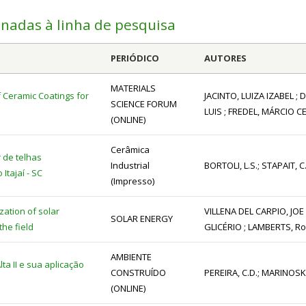
onadas à linha de pesquisa
PERIÓDICO
AUTORES
MATERIALS
f Ceramic Coatings for
JACINTO, LUIZA IZABEL ;
SCIENCE FORUM
LUIS ; FREDEL, MÁRCIO 
(ONLINE)
Cerâmica
 de telhas
Industrial
BORTOLI, L.S.; STAPAIT, C
Itajaí - SC
(Impresso)
zation of solar
VILLENA DEL CARPIO, JOE
SOLAR ENERGY
the field
GLICÉRIO ; LAMBERTS, R
AMBIENTE
a II e sua aplicação
CONSTRUÍDO
PEREIRA, C.D.; MARINOSKI,
(ONLINE)