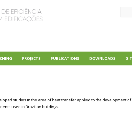
Sear
CHING
PROJECTS
PUBLICATIONS
DOWNLOADS
GI
+
+
+
eloped studies in the area of ​​heat transfer applied to the development
ents used in Brazilian buildings.