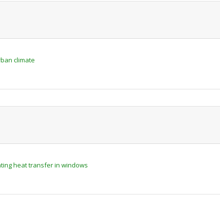
rban climate
ing heat transfer in windows