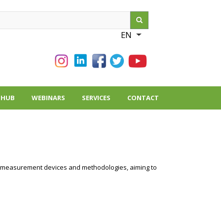
ch
EN
List additional action
THUB
WEBINARS
SERVICES
CONTACT
 of measurement devices and methodologies, aiming to