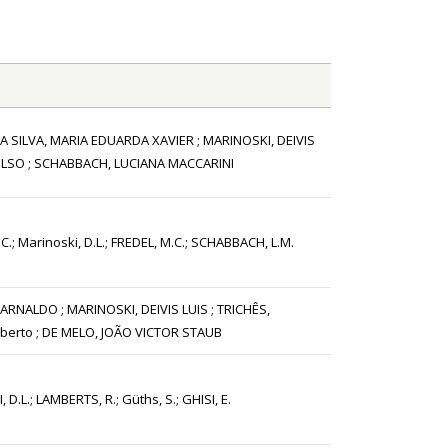
 DA SILVA, MARIA EDUARDA XAVIER ; MARINOSKI, DEIVIS
CELSO ; SCHABBACH, LUCIANA MACCARINI
.C.; Marinoski, D.L.; FREDEL, M.C.; SCHABBACH, L.M.
 ARNALDO ; MARINOSKI, DEIVIS LUIS ; TRICHÊS,
oberto ; DE MELO, JOÃO VICTOR STAUB
 D.L.; LAMBERTS, R.; Güths, S.; GHISI, E.