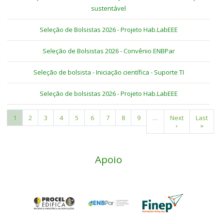
sustentável
Seleção de Bolsistas 2026 - Projeto Hab.LabEEE
Seleção de Bolsistas 2026 - Convênio ENBPar
Seleção de bolsista - Iniciação científica - Suporte TI
Seleção de bolsistas 2026 - Projeto Hab.LabEEE
Current
1
Page
2
Page
3
Page
4
Page
5
Page
6
Page
7
Page
8
Page
9
…
Next
Next
Last
Last
Pagination
page
page
›
page
»
Apoio