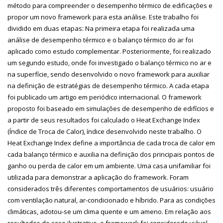
método para compreender o desempenho térmico de edificações e
propor um novo framework para esta análise. Este trabalho foi
dividido em duas etapas: Na primeira etapa foi realizada uma
análise de desempenho térmico e o balanço térmico do ar foi
aplicado como estudo complementar. Posteriormente, foi realizado
um segundo estudo, onde foi investigado o balanço térmico no ar e
na superfície, sendo desenvolvido o novo framework para auxiliar
na definição de estratégias de desempenho térmico. A cada etapa
foi publicado um artigo em periódico internacional. O framework
proposto foi baseado em simulações de desempenho de edifícios e
a partir de seus resultados foi calculado o Heat Exchange Index
(Índice de Troca de Calor), índice desenvolvido neste trabalho. O
Heat Exchange Index define a importância de cada troca de calor em
cada balanço térmico e auxilia na definição dos principais pontos de
ganho ou perda de calor em um ambiente. Uma casa unifamiliar foi
utilizada para demonstrar a aplicação do framework. Foram
considerados três diferentes comportamentos de usuários: usuário
com ventilação natural, ar-condicionado e híbrido. Para as condições
climáticas, adotou-se um clima quente e um ameno. Em relação aos
resultados do caso ilustrativo, o framework foi considerado viável