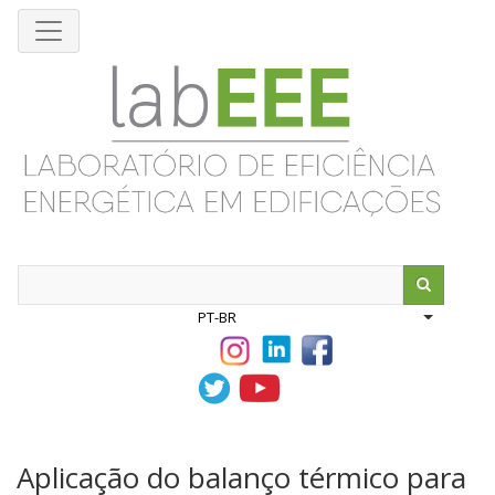
Pular
para
o
conteúdo
principal
Search
PT-BR
List addit
Aplicação do balanço térmico para