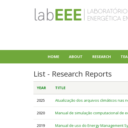
Skip
to
main
content
HOME
ABOUT
RESEARCH
TEA
+
+
List - Research Reports
YEAR
TITLE
2025
Atualização dos arquivos climáticos nas n
2020
Manual de simulação computacional de edi
2019
Manual de uso do Energy Management Sys