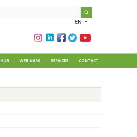
ch
EN
List additional action
THUB
WEBINARS
SERVICES
CONTACT