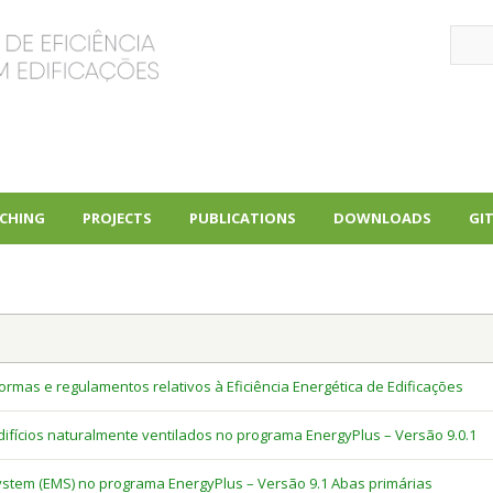
Sear
CHING
PROJECTS
PUBLICATIONS
DOWNLOADS
GI
+
+
+
ormas e regulamentos relativos à Eficiência Energética de Edificações
fícios naturalmente ventilados no programa EnergyPlus – Versão 9.0.1
tem (EMS) no programa EnergyPlus – Versão 9.1 Abas primárias