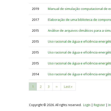
2019
Manual de simulação computacional de ed
2017
Elaboração de uma biblioteca de compone
2015
Análise de arquivos climáticos para a s
2015
Uso racional de água e eficiência energé
2015
Uso racional de água e eficiência energét
2015
Uso racional de água e eficiência energét
2014
Uso racional de água e eficiência energéti
Current
1
Page
2
Page
3
Next
››
Last
Last »
Pagination
page
page
page
Copyright © 2026. All rights reserved.
LogIn
|
Register
|
I