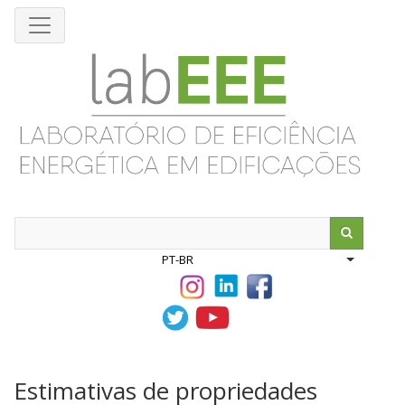
Pular
para
o
conteúdo
principal
Search
PT-BR
List addit
Estimativas de propriedades