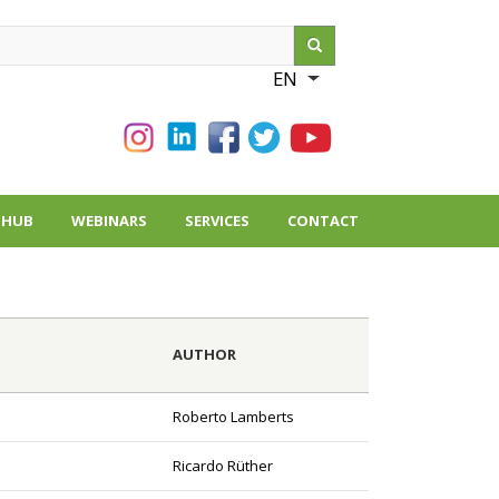
ch
EN
List additional action
THUB
WEBINARS
SERVICES
CONTACT
AUTHOR
Roberto Lamberts
Ricardo Rüther