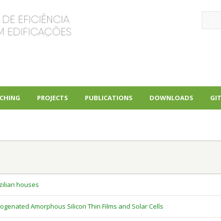
Sear
CHING
PROJECTS
PUBLICATIONS
DOWNLOADS
GI
+
+
+
zilian houses
genated Amorphous Silicon Thin Films and Solar Cells