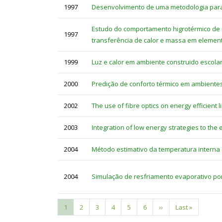
1997
Desenvolvimento de uma metodologia para 
Estudo do comportamento higrotérmico de 
1997
transferência de calor e massa em elemen
1999
Luz e calor em ambiente construido escol
2000
Predição de conforto térmico em ambientes 
2002
The use of fibre optics on energy efficient li
2003
Integration of low energy strategies to the 
2004
Método estimativo da temperatura interna 
2004
Simulação de resfriamento evaporativo po
Current
1
Page
2
Page
3
Page
4
Page
5
Page
6
Next
››
Last
Last »
Pagination
page
page
page