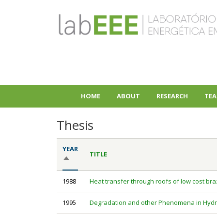
Skip
to
main
content
HOME
ABOUT
RESEARCH
TEA
+
+
Thesis
YEAR
TITLE
SORT
DESCENDING
1988
Heat transfer through roofs of low cost bra
1995
Degradation and other Phenomena in Hydro