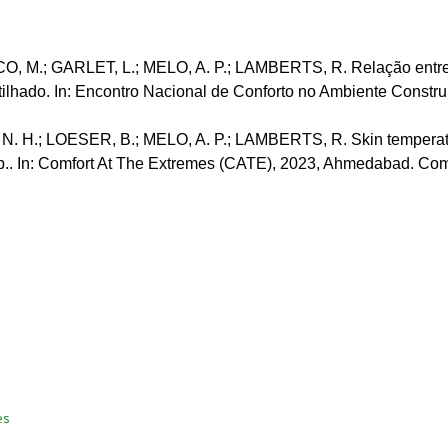
M.; GARLET, L.; MELO, A. P.; LAMBERTS, R. Relação entre var
lhado. In: Encontro Nacional de Conforto no Ambiente Constru
H.; LOESER, B.; MELO, A. P.; LAMBERTS, R. Skin temperature
 lab.. In: Comfort At The Extremes (CATE), 2023, Ahmedabad. Co
es