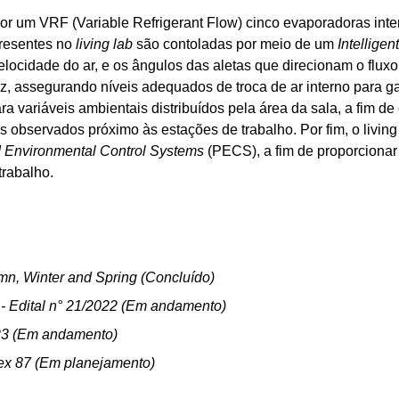
 um VRF (Variable Refrigerant Flow) cinco evaporadoras inter
resentes no 
living lab 
são contoladas por meio de um 
Intellige
elocidade do ar, e os ângulos das aletas que direcionam o flux
, assegurando níveis adequados de troca de ar interno para gar
 variáveis ambientais distribuídos pela área da sala, a fim de
mas observados próximo às estações de trabalho. Por fim, o liv
 Environmental Control Systems 
(PECS), a fim de proporcionar
trabalho.
n, Winter and Spring (Concluído)
Edital n° 21/2022 (Em andamento)
023 (Em andamento)
ex 87 (Em planejamento)