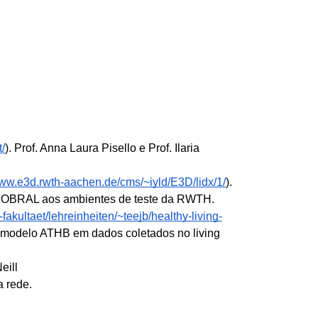
/
). Prof. Anna Laura Pisello e Prof. Ilaria 
www.e3d.rwth-aachen.de/cms/~iyld/E3D/lidx/1/
). 
 PROBRAL aos ambientes de teste da RWTH. 
fakultaet/lehreinheiten/~teejb/healthy-living-
modelo ATHB em dados coletados no living 
ill 
a rede.