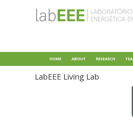
Skip
to
main
content
HOME
ABOUT
RESEARCH
TEA
+
+
LabEEE Living Lab