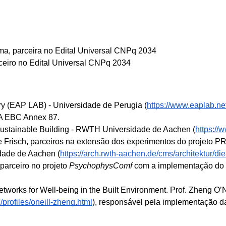
a, parceira no Edital Universal CNPq 2034
ceiro no Edital Universal CNPq 2034
y (EAP LAB) - Universidade de Perugia (
https://www.eaplab.net
IEA EBC Annex 87.
d Sustainable Building - RWTH Universidade de Aachen (
https://
ôme Frisch, parceiros na extensão dos experimentos do projeto
dade de Aachen (
https://arch.rwth-aachen.de/cms/architektur/die-
 parceiro no projeto 
PsychophysComf
 com a implementação do 
tworks for Well-being in the Built Environment. Prof. Zheng O’Ne
profiles/oneill-zheng.html
), responsável pela implementação d