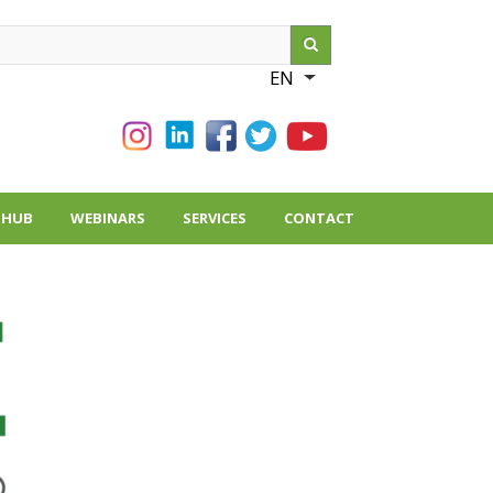
ch
EN
List additional action
THUB
WEBINARS
SERVICES
CONTACT