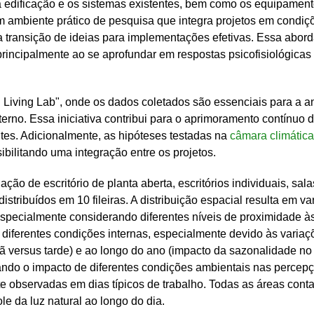
 edificação e os sistemas existentes, bem como os equipament
ambiente prático de pesquisa que integra projetos em condições
 transição de ideias para implementações efetivas. Essa abord
principalmente ao se aprofundar em respostas psicofisiológica
ving Lab", onde os dados coletados são essenciais para a an
rno. Essa iniciativa contribui para o aprimoramento contínuo d
es. Adicionalmente, as hipóteses testadas na 
câmara climáti
ibilitando uma integração entre os projetos.
 de escritório de planta aberta, escritórios individuais, sala
distribuídos em 10 fileiras. A distribuição espacial resulta em 
pecialmente considerando diferentes níveis de proximidade às 
 diferentes condições internas, especialmente devido às variaç
ã versus tarde) e ao longo do ano (impacto da sazonalidade no p
do o impacto de diferentes condições ambientais nas percepçõ
observadas em dias típicos de trabalho. Todas as áreas contam
ole da luz natural ao longo do dia.