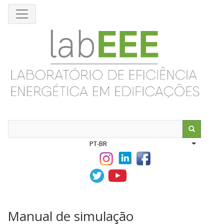
Pular
para
o
conteúdo
principal
Search
PT-BR
List addit
Manual de simulação