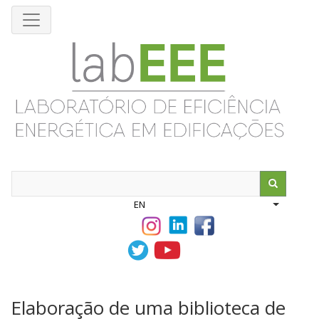
Skip
to
main
content
Search
EN
List addit
Elaboração de uma biblioteca de