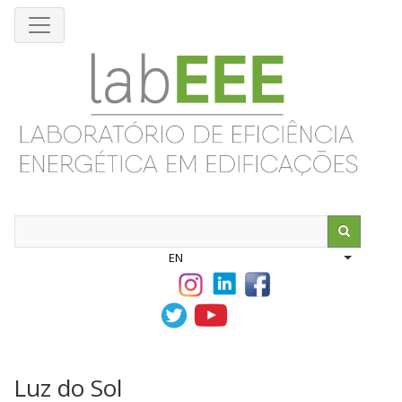
Skip
to
main
content
Search
EN
List addit
Luz do Sol