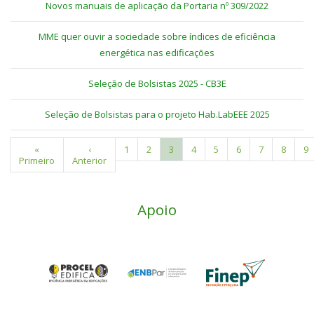
Novos manuais de aplicação da Portaria nº 309/2022
MME quer ouvir a sociedade sobre índices de eficiência
energética nas edificações
Seleção de Bolsistas 2025 - CB3E
Seleção de Bolsistas para o projeto Hab.LabEEE 2025
Primeira
«
Página
‹
Page
1
Page
2
Página
3
Page
4
Page
5
Page
6
Page
7
Page
8
P
9
Paginação
Primeiro
página
Anterior
anterior
atual
Apoio