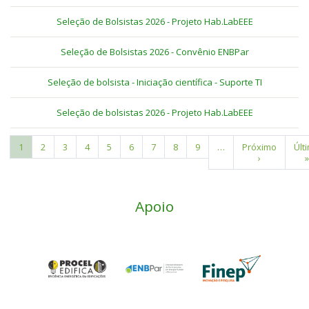
Seleção de Bolsistas 2026 - Projeto Hab.LabEEE
Seleção de Bolsistas 2026 - Convênio ENBPar
Seleção de bolsista - Iniciação científica - Suporte TI
Seleção de bolsistas 2026 - Projeto Hab.LabEEE
Página
1
Page
2
Page
3
Page
4
Page
5
Page
6
Page
7
Page
8
Page
9
…
Próxima
Próximo
Últ
Últ
Paginação
atual
página
›
pág
»
Apoio