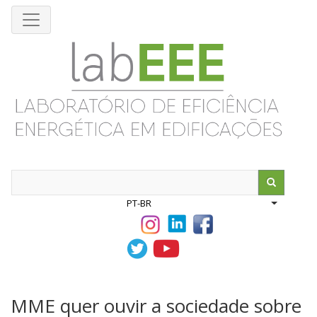
Pular
para
o
conteúdo
principal
Search
PT-BR
List addit
MME quer ouvir a sociedade sobre