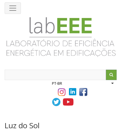
Pular
para
o
conteúdo
principal
Search
PT-BR
List addit
Luz do Sol