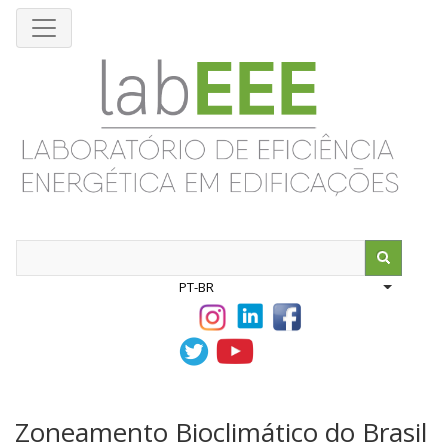
Pular
para
o
conteúdo
principal
Search
PT-BR
List addit
Zoneamento Bioclimático do Brasil