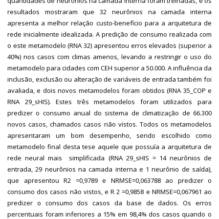
quantidades de neurônios na camada interna foram treinadas, e os
resultados mostraram que 32 neurônios na camada interna
apresenta a melhor relação custo-benefício para a arquitetura de
rede inicialmente idealizada. A predição de consumo realizada com
o este metamodelo (RNA 32) apresentou erros elevados (superior a
40%) nos casos com climas amenos, levando a restringir o uso do
metamodelo para cidades com CEH superior a 50.000. A influência da
inclusão, exclusão ou alteração de variáveis de entrada também foi
avaliada, e dois novos metamodelos foram obtidos (RNA 35_COP e
RNA 29_sHIS). Estes três metamodelos foram utilizados para
predizer o consumo anual do sistema de climatização de 66.300
novos casos, chamados casos não vistos. Todos os metamodelos
apresentaram um bom desempenho, sendo escolhido como
metamodelo final desta tese aquele que possuía a arquitetura de
rede neural mais simplificada (RNA 29_sHIS = 14 neurônios de
entrada, 29 neurônios na camada interna e 1 neurônio de saída),
que apresentou R2 =0,9789 e NRMSE=0,063788 ao predizer o
consumo dos casos não vistos, e R 2 =0,9858 e NRMSE=0,067961 ao
predizer o consumo dos casos da base de dados. Os erros
percentuais foram inferiores a 15% em 98,4% dos casos quando o