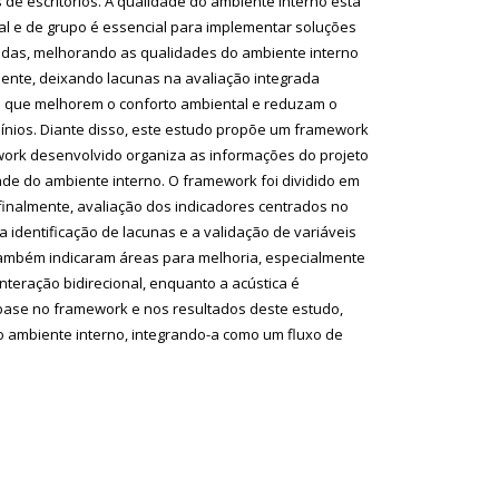
e escritórios. A qualidade do ambiente interno está
al e de grupo é essencial para implementar soluções
adas, melhorando as qualidades do ambiente interno
ente, deixando lacunas na avaliação integrada
to que melhorem o conforto ambiental e reduzam o
ínios. Diante disso, este estudo propõe um framework
ework desenvolvido organiza as informações do projeto
ade do ambiente interno. O framework foi dividido em
 finalmente, avaliação dos indicadores centrados no
identificação de lacunas e a validação de variáveis
também indicaram áreas para melhoria, especialmente
nteração bidirecional, enquanto a acústica é
m base no framework e nos resultados deste estudo,
 ambiente interno, integrando-a como um fluxo de