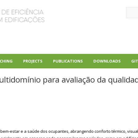
Sear
CHING
PROJECTS
PUBLICATIONS
DOWNLOADS
GI
+
+
+
tidomínio para avaliação da qualida
o bem-estar e a saúde dos ocupantes, abrangendo conforto térmico, visua