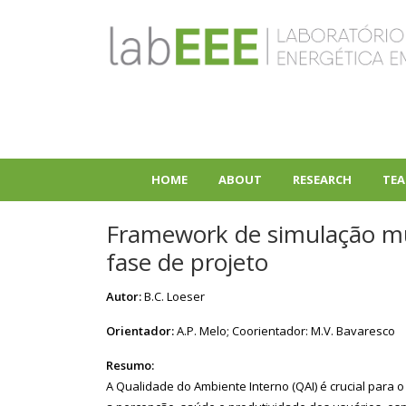
Skip
to
main
content
HOME
ABOUT
RESEARCH
TEA
+
+
Framework de simulação mul
fase de projeto
Autor:
B.C. Loeser
Orientador:
A.P. Melo; Coorientador: M.V. Bavaresco
Resumo:
A Qualidade do Ambiente Interno (QAI) é crucial para 