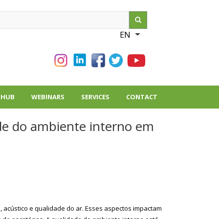
ch
EN
List additional action
THUB
WEBINARS
SERVICES
CONTACT
de do ambiente interno em
l, acústico e qualidade do ar. Esses aspectos impactam