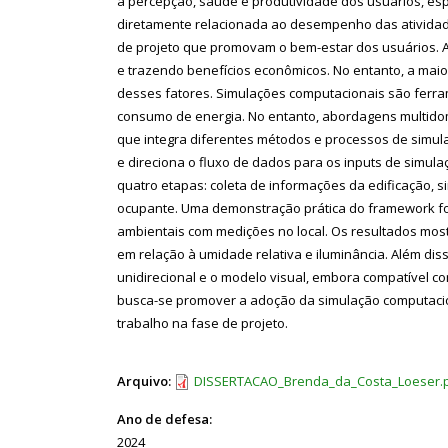
a percepção, saúde e produtividade dos usuários, es
diretamente relacionada ao desempenho das atividades
de projeto que promovam o bem-estar dos usuários. A
e trazendo benefícios econômicos. No entanto, a mai
desses fatores. Simulações computacionais são ferram
consumo de energia. No entanto, abordagens multidom
que integra diferentes métodos e processos de simula
e direciona o fluxo de dados para os inputs de simul
quatro etapas: coleta de informações da edificação, s
ocupante. Uma demonstração prática do framework foi 
ambientais com medições no local. Os resultados mo
em relação à umidade relativa e iluminância. Além dis
unidirecional e o modelo visual, embora compatível c
busca-se promover a adoção da simulação computacio
trabalho na fase de projeto.
Arquivo:
DISSERTACAO_Brenda_da_Costa_Loeser.
Ano de defesa:
2024