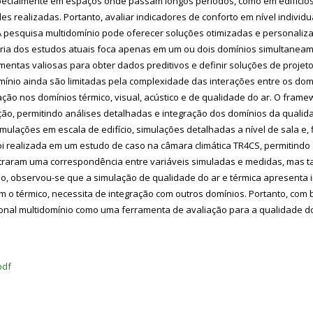
pecialmente em espaços onde passam longos períodos, como em edifícios d
 realizadas. Portanto, avaliar indicadores de conforto em nível individu
 pesquisa multidomínio pode oferecer soluções otimizadas e personaliz
oria dos estudos atuais foca apenas em um ou dois domínios simultaneam
entas valiosas para obter dados preditivos e definir soluções de proje
ínio ainda são limitadas pela complexidade das interações entre os dom
ção nos domínios térmico, visual, acústico e de qualidade do ar. O fram
ação, permitindo análises detalhadas e integração dos domínios da qualid
imulações em escala de edifício, simulações detalhadas a nível de sala e,
realizada em um estudo de caso na câmara climática TR4CS, permitindo a 
straram uma correspondência entre variáveis simuladas e medidas, mas 
so, observou-se que a simulação de qualidade do ar e térmica apresenta i
om o térmico, necessita de integração com outros domínios. Portanto, co
nal multidomínio como uma ferramenta de avaliação para a qualidade do
pdf