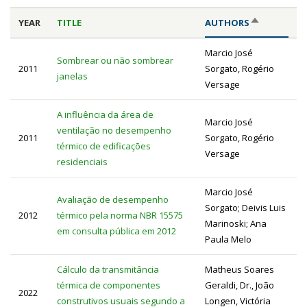
YEAR
TITLE
AUTHORS
SORT
DESCENDING
Marcio José
Sombrear ou não sombrear
2011
Sorgato, Rogério
janelas
Versage
A influência da área de
Marcio José
ventilação no desempenho
2011
Sorgato, Rogério
térmico de edificações
Versage
residenciais
Marcio José
Avaliação de desempenho
Sorgato; Deivis Luis
2012
térmico pela norma NBR 15575
Marinoski; Ana
em consulta pública em 2012
Paula Melo
Cálculo da transmitância
Matheus Soares
térmica de componentes
Geraldi, Dr., João
2022
construtivos usuais segundo a
Longen, Victória