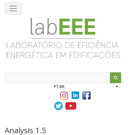
Pular
para
o
conteúdo
principal
Search
PT-BR
List addit
Analysis 1.5