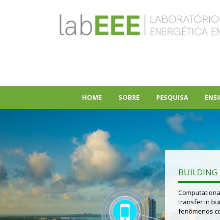
HOME
SOBRE
PESQUISA
ENS
+
+
BUILDING 
Computational
transfer in b
fenômenos com