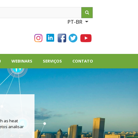
ch
PT-BR
List additional action
B
WEBINARS
SERVIÇOS
CONTATO
ch as heat
etos analisar