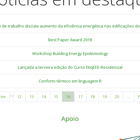
 de trabalho discute aumento da eficiência energética nas edificações do 
Best Paper Award 2018
Workshop Building Energy Epidemiology
Lançada a terceira edição do Curso EtiqEEE-Residencial
Conforto térmico em linguagem R
…
a
rior
Page
12
Page
13
Page
14
Page
15
Página
16
Page
17
Page
18
Page
19
Page
20
…
P
or
atual
Apoio