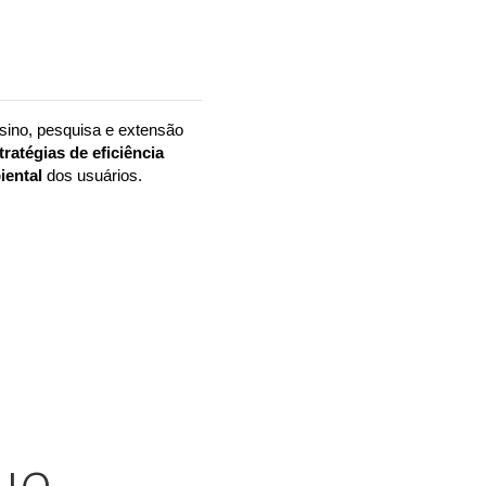
no, pesquisa e extensão 
tratégias de eficiência 
ental 
dos usuários.
ue