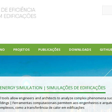
Pular
Sear
para
o
conteúdo
principal
INO
PROJETOS
PUBLICAÇÕES
DOWNLOADS
GITHU
+
+
+
ENERGY SIMULATION | SIMULAÇÕES DE EDIFICAÇÕES
 tools allow engineers and architects to analyze complex phenomena su
uildings | Ferramentas computacionais permitem aos engenheiros e arquit
plexos, como a transferência de calor em edificações