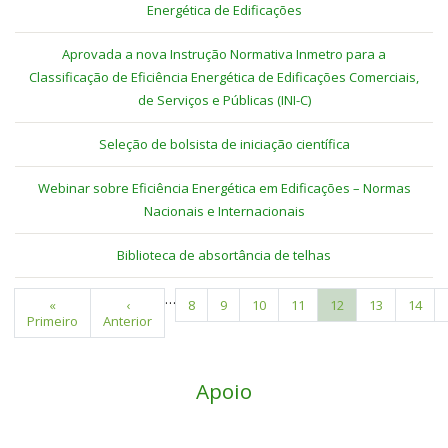
Energética de Edificações
Aprovada a nova Instrução Normativa Inmetro para a
Classificação de Eficiência Energética de Edificações Comerciais,
de Serviços e Públicas (INI-C)
Seleção de bolsista de iniciação científica
Webinar sobre Eficiência Energética em Edificações – Normas
Nacionais e Internacionais
Biblioteca de absortância de telhas
…
Primeira
«
Página
‹
Page
8
Page
9
Page
10
Page
11
Página
12
Page
13
Page
14
Paginação
Primeiro
página
Anterior
anterior
atual
Apoio