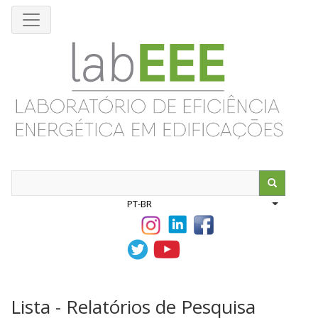
Pular
para
o
conteúdo
principal
Search
PT-BR
List addit
Lista - Relatórios de Pesquisa