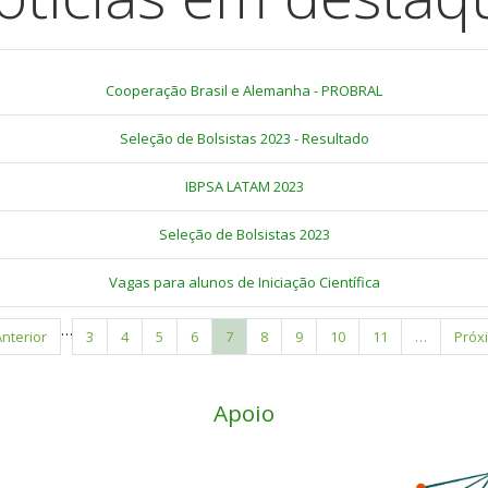
Cooperação Brasil e Alemanha - PROBRAL
Seleção de Bolsistas 2023 - Resultado
IBPSA LATAM 2023
Seleção de Bolsistas 2023
Vagas para alunos de Iniciação Científica
…
ágina
Anterior
Page
3
Page
4
Page
5
Page
6
Página
7
Page
8
Page
9
Page
10
Page
11
…
Próx
Próx
terior
atual
pági
Apoio