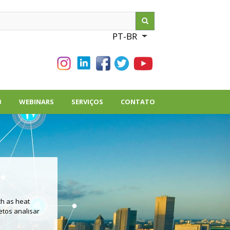
ch
PT-BR
List additional action
B
WEBINARS
SERVIÇOS
CONTATO
ch as heat
etos analisar