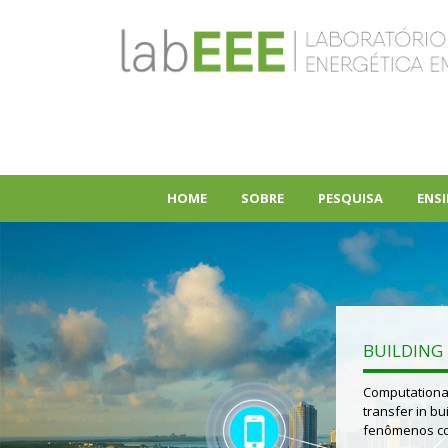
HOME
SOBRE
PESQUISA
ENS
+
+
BUILDING 
Computational
transfer in b
fenômenos com