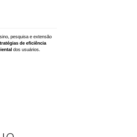
no, pesquisa e extensão 
tratégias de eficiência 
ental 
dos usuários.
ue