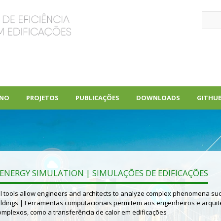
Pular
Sear
para
o
conteúdo
principal
INO
PROJETOS
PUBLICAÇÕES
DOWNLOADS
GITHU
+
+
+
ENERGY SIMULATION | SIMULAÇÕES DE EDIFICAÇÕES
 tools allow engineers and architects to analyze complex phenomena su
uildings | Ferramentas computacionais permitem aos engenheiros e arquit
plexos, como a transferência de calor em edificações