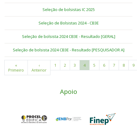
Seleção de bolsistas IC 2025
Seleção de Bolsistas 2024 - CB3E
Seleção de bolsista 2024 CB3E - Resultado [GERAL]
Seleção de bolsista 2024 CB3E - Resultado [PESQUISADOR A]
Primeira
«
Página
‹
Page
1
Page
2
Page
3
Página
4
Page
5
Page
6
Page
7
Page
8
P
9
Paginação
Primeiro
página
Anterior
anterior
atual
Apoio