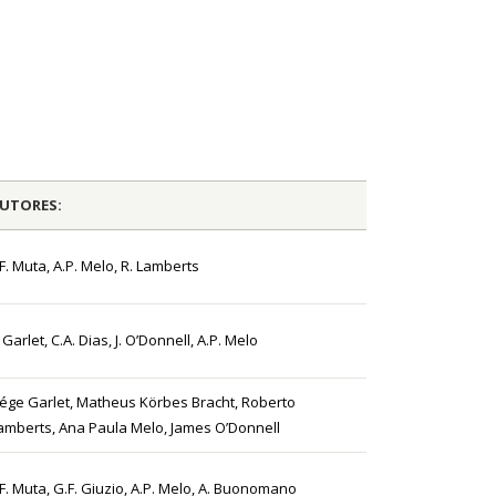
UTORES:
.F. Muta, A.P. Melo, R. Lamberts
. Garlet, C.A. Dias, J. O’Donnell, A.P. Melo
iége Garlet, Matheus Körbes Bracht, Roberto
amberts, Ana Paula Melo, James O’Donnell
.F. Muta, G.F. Giuzio, A.P. Melo, A. Buonomano