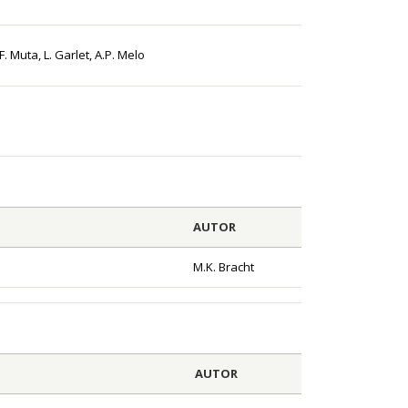
.F. Muta, L. Garlet, A.P. Melo
AUTOR
M.K. Bracht
AUTOR