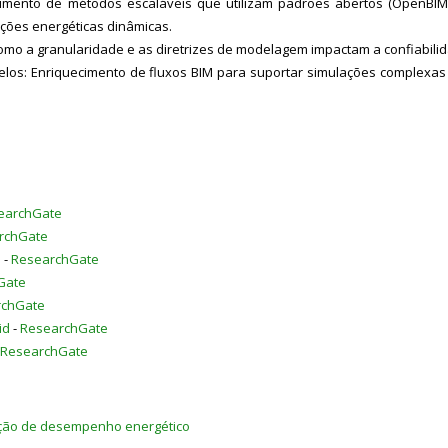
imento de métodos escaláveis que utilizam padrões abertos (OpenBIM
ções energéticas dinâmicas.
omo a granularidade e as diretrizes de modelagem impactam a confiabil
los: Enriquecimento de fluxos BIM para suportar simulações complexas 
earchGate
rchGate
d
-
ResearchGate
Gate
rchGate
id
-
ResearchGate
ResearchGate
iação de desempenho energético