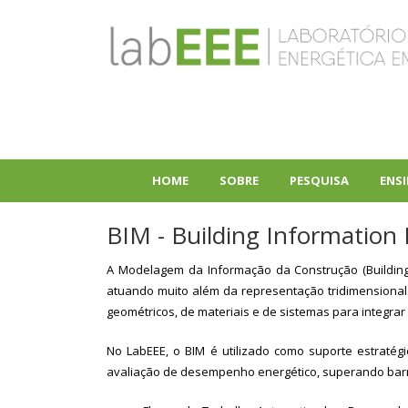
Pular
para
o
conteúdo
principal
HOME
SOBRE
PESQUISA
ENS
+
+
BIM - Building Information
A Modelagem da Informação da Construção (Building 
atuando muito além da representação tridimensional
geométricos, de materiais e de sistemas para integrar o
No LabEEE, o BIM é utilizado como suporte estratég
avaliação de desempenho energético, superando barrei