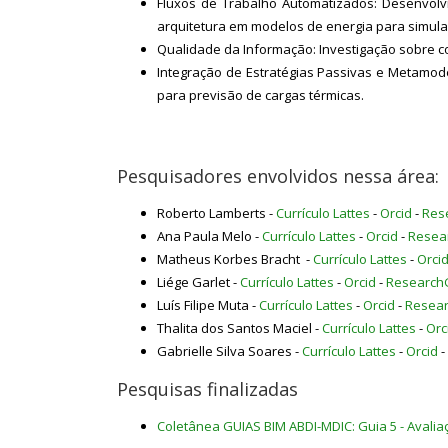
Fluxos de Trabalho Automatizados: Desenvolv
arquitetura em modelos de energia para simula
Qualidade da Informação: Investigação sobre c
Integração de Estratégias Passivas e Metamode
para previsão de cargas térmicas.
Pesquisadores envolvidos nessa área:
Roberto Lamberts -
Currículo Lattes
-
Orcid
-
Res
Ana Paula Melo -
Currículo Lattes
-
Orcid
-
Resea
Matheus Korbes Bracht -
Currículo Lattes
-
Orci
Liége Garlet -
Currículo Lattes
-
Orcid
-
Research
Luís Filipe Muta -
Currículo Lattes
-
Orcid
-
Resea
Thalita dos Santos Maciel -
Currículo Lattes
-
Orc
Gabrielle Silva Soares -
Currículo Lattes
-
Orcid
-
Pesquisas finalizadas
Coletânea GUIAS BIM ABDI-MDIC: Guia 5 - Aval