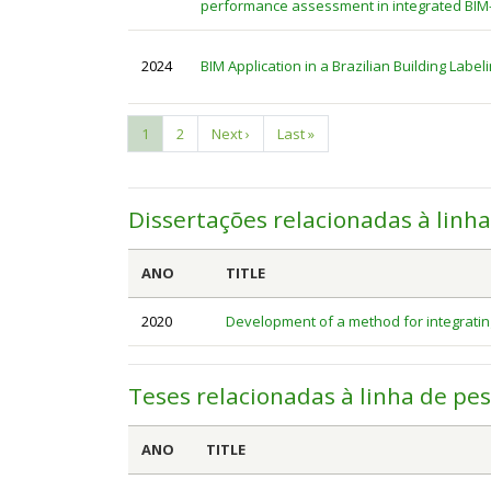
performance assessment in integrated BIM
2024
BIM Application in a Brazilian Building Labe
Página
1
Page
2
Próxima
Next ›
Última
Last »
Paginação
atual
página
página
Dissertações relacionadas à linh
ANO
TITLE
2020
Development of a method for integratin
Teses relacionadas à linha de pe
ANO
TITLE