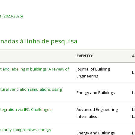
s (2023-2026)
onadas à linha de pesquisa
EVENTO:
A
nd labeling in buildings: A review of
Journal of Building
L
Engineering
ural ventilation simulations using
Energy and Buildings
L
ntegration via IFC: Challenges,
Advanced Engineering
L
Informatics
L
nularity compromises energy
Energy and Buildings
L