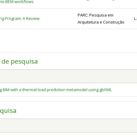
-to-BEM workflows
PARC: Pesquisa em
ling Program: A Review
L
Arquitetura e Construção
a de pesquisa
g BIM with a thermal load prediction metamodel using gbXML
squisa