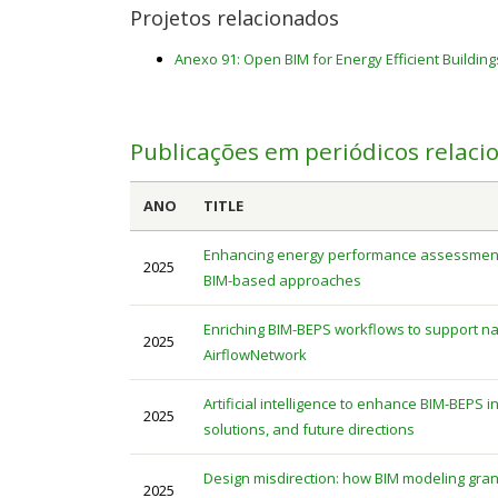
Projetos relacionados
Anexo 91: Open BIM for Energy Efficient Building
Publicações em periódicos relaci
ANO
TITLE
Enhancing energy performance assessment a
2025
BIM-based approaches
Enriching BIM-BEPS workflows to support nat
2025
AirflowNetwork
Artificial intelligence to enhance BIM-BEPS i
2025
solutions, and future directions
Design misdirection: how BIM modeling gra
2025