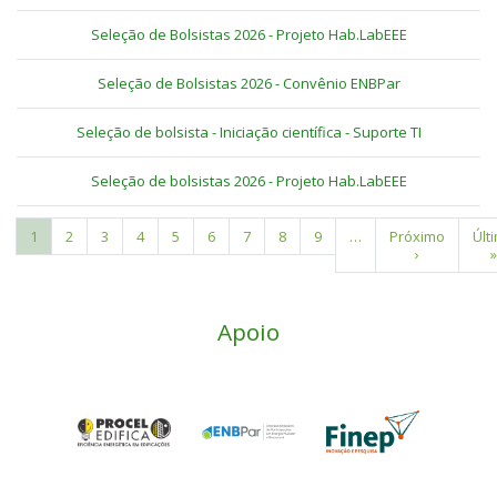
Seleção de Bolsistas 2026 - Projeto Hab.LabEEE
Seleção de Bolsistas 2026 - Convênio ENBPar
Seleção de bolsista - Iniciação científica - Suporte TI
Seleção de bolsistas 2026 - Projeto Hab.LabEEE
Página
1
Page
2
Page
3
Page
4
Page
5
Page
6
Page
7
Page
8
Page
9
…
Próxima
Próximo
Últ
Últ
Paginação
atual
página
›
pág
»
Apoio