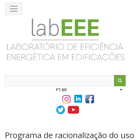
Pular
para
o
conteúdo
principal
Search
PT-BR
List addit
Programa de racionalização do uso