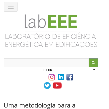
Pular
para
o
conteúdo
principal
Search
PT-BR
List addit
Uma metodologia para a