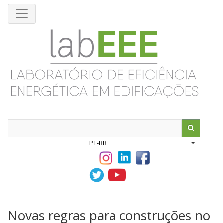
Pular
para
o
conteúdo
principal
Search
PT-BR
List addit
Novas regras para construções no