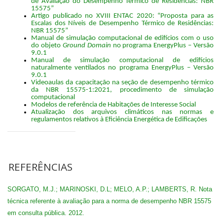
de Avaliação do Desempenho Térmico de Residências: NBR
15575”
Artigo publicado no XVIII ENTAC 2020: “Proposta para as
Escalas dos Níveis de Desempenho Térmico de Residências:
NBR 15575”
Manual de simulação computacional de edifícios com o uso
do objeto
Ground Domain
no programa EnergyPlus – Versão
9.0.1
Manual de simulação computacional de edifícios
naturalmente ventilados no programa EnergyPlus – Versão
9.0.1
Videoaulas da capacitação na seção de desempenho térmico
da NBR 15575-1:2021, procedimento de simulação
computacional
Modelos de referência de Habitações de Interesse Social
Atualização dos arquivos climáticos nas normas e
regulamentos relativos à Eficiência Energética de Edificações
REFERÊNCIAS
SORGATO, M.J.; MARINOSKI, D.L; MELO, A.P.; LAMBERTS, R. Nota
técnica referente à avaliação para a norma de desempenho NBR 15575
em consulta pública. 2012
.