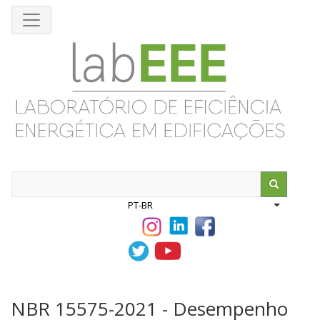
Pular
para
o
conteúdo
principal
Search
PT-BR
List addit
NBR 15575-2021 - Desempenho