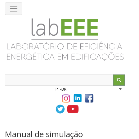
Pular
para
o
conteúdo
principal
Search
PT-BR
List addit
Manual de simulação