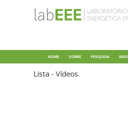
Pular
para
o
conteúdo
principal
HOME
SOBRE
PESQUISA
ENS
+
+
Lista - Vídeos