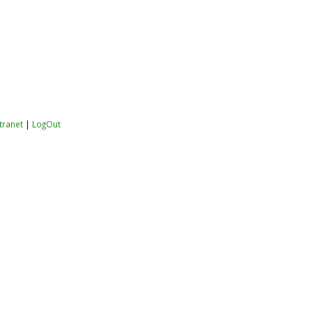
ntranet
|
LogOut