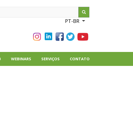
ch
PT-BR
List additional action
B
WEBINARS
SERVIÇOS
CONTATO