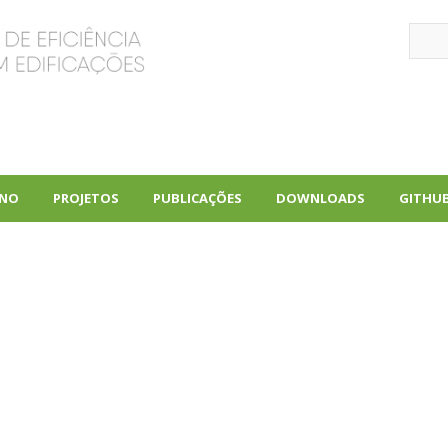
Sear
INO
PROJETOS
PUBLICAÇÕES
DOWNLOADS
GITHU
+
+
+