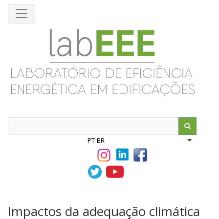
Pular
para
o
conteúdo
principal
Search
PT-BR
List addit
Impactos da adequação climática