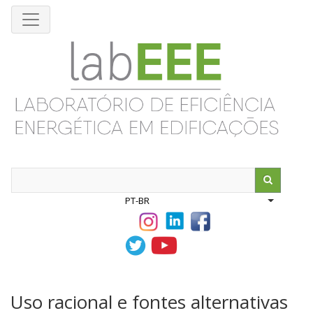
Pular
para
o
conteúdo
principal
Search
PT-BR
List addit
Uso racional e fontes alternativas