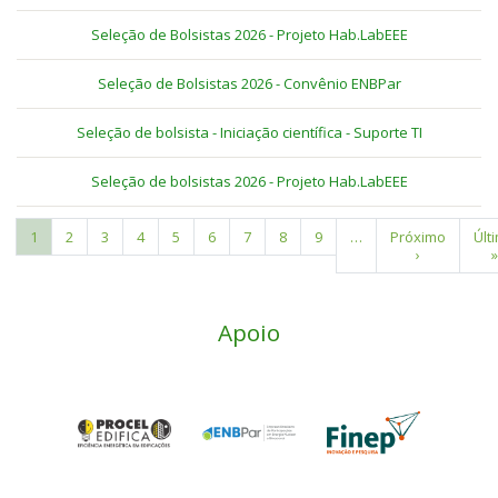
Seleção de Bolsistas 2026 - Projeto Hab.LabEEE
Seleção de Bolsistas 2026 - Convênio ENBPar
Seleção de bolsista - Iniciação científica - Suporte TI
Seleção de bolsistas 2026 - Projeto Hab.LabEEE
Página
1
Page
2
Page
3
Page
4
Page
5
Page
6
Page
7
Page
8
Page
9
…
Próxima
Próximo
Últ
Últ
Paginação
atual
página
›
pág
»
Apoio