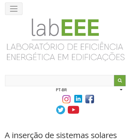
Pular
para
o
conteúdo
principal
Search
PT-BR
List addit
A inserção de sistemas solares